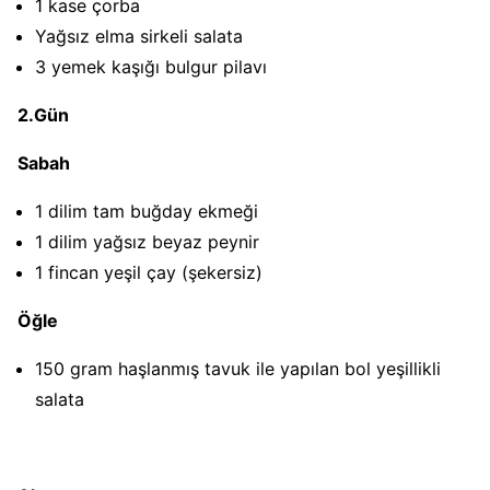
1 kase çorba
Yağsız elma sirkeli salata
3 yemek kaşığı bulgur pilavı
2.Gün
Sabah
1 dilim tam buğday ekmeği
1 dilim yağsız beyaz peynir
1 fincan yeşil çay (şekersiz)
Öğle
150 gram haşlanmış tavuk ile yapılan bol yeşillikli
salata