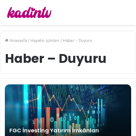
Anasayfa
/
Hayatın içinden
/
Haber - Duyuru
Haber – Duyuru
FGC İnvesting Yatırım İmkânları