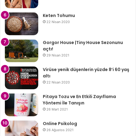
Keten Tohumu
22 Nisan 2020
Gorgor House |Tiny House Sezonunu
açtı!
29 Nisan 2021
Virüse yenik düşenlerin yüzde 8’i 60 yaş
altı
22 Nisan 2020
Pitaya Tozu ve En Etkili Zayıflama
Yöntemi İle Tanışın
26 Mart 2021
Online Psikolog
26 Ağustos 2021