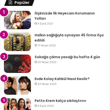
Popüler
İlişkinizde İlk Heyecanı Korumanın
Yolları
4 Eylül 2021
Halkın sağlığıyla oynayan 45 firma ifşa
edildi
17 Nisan 2020
Sokağa çıkma yasağı bu hafta 4 gün
20 Nisan 2020
Evde Kolay Kahkül Nasıl Kesilir?
20 Nisan 2020
Petto Krem kalça sıkılaştırıcı
4 Eylül 2020