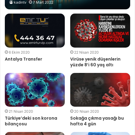
kadintv
7 Mart 2022
6 Ekim 2020
22 Nisan 2020
Antalya Transfer
Virüse yenik düşenlerin
yüzde 8’i 60 yaş altı
21 Nisan 2020
20 Nisan 2020
Türkiye’deki son korona
Sokağa çıkma yasağı bu
bilançosu
hafta 4 gün