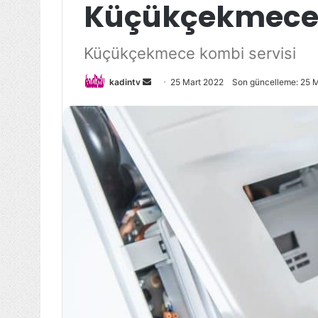
Küçükçekmece
Küçükçekmece kombi servisi
Bir
kadintv
25 Mart 2022
Son güncelleme: 25 
e-
posta
göndermek