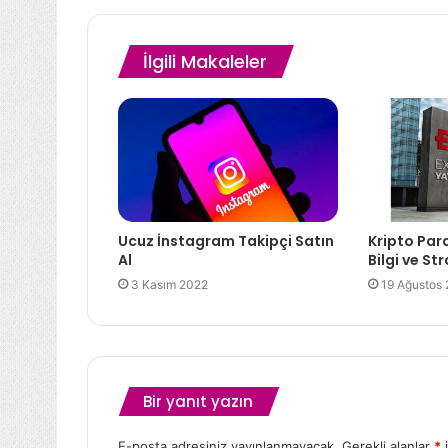
İlgili Makaleler
Ucuz İnstagram Takipçi Satın
Kripto Par
Al
Bilgi ve Str
3 Kasım 2022
19 Ağustos
Bir yanıt yazın
E-posta adresiniz yayınlanmayacak.
Gerekli alanlar
*
i