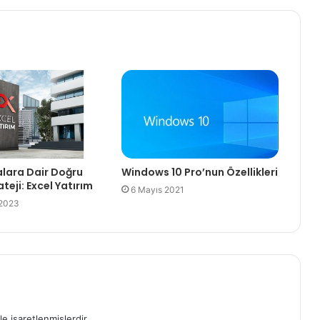
alara Dair Doğru
Windows 10 Pro’nun Özellikleri
ateji: Excel Yatırım
6 Mayıs 2021
 2023
le işaretlenmişlerdir