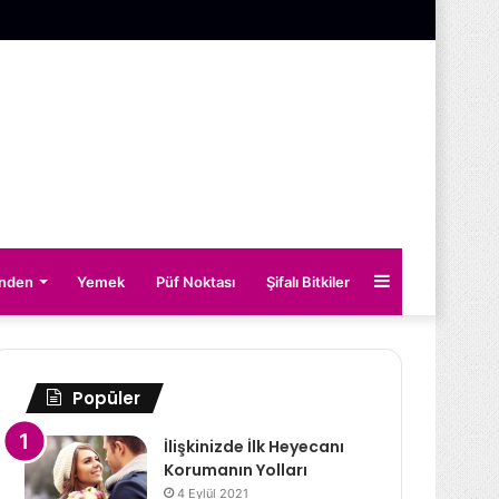
Kenar
inden
Yemek
Püf Noktası
Şifalı Bitkiler
Bölmesi
Popüler
İlişkinizde İlk Heyecanı
Korumanın Yolları
4 Eylül 2021