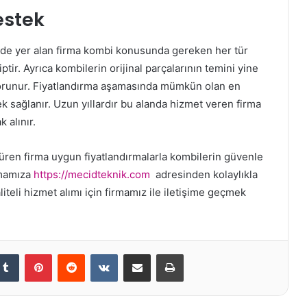
estek
rde yer alan firma kombi konusunda gereken her tür
ir. Ayrıca kombilerin orijinal parçalarının temini yine
 korunur. Fiyatlandırma aşamasında mümkün olan en
k sağlanır. Uzun yıllardır bu alanda hizmet veren firma
k alınır.
rdüren firma uygun fiyatlandırmalarla kombilerin güvenle
rmamıza
https://mecidteknik.com
adresinden kolaylıkla
iteli hizmet alımı için firmamız ile iletişime geçmek
kedIn
Tumblr
Pinterest
Reddit
VKontakte
E-Posta ile paylaş
Yazdır