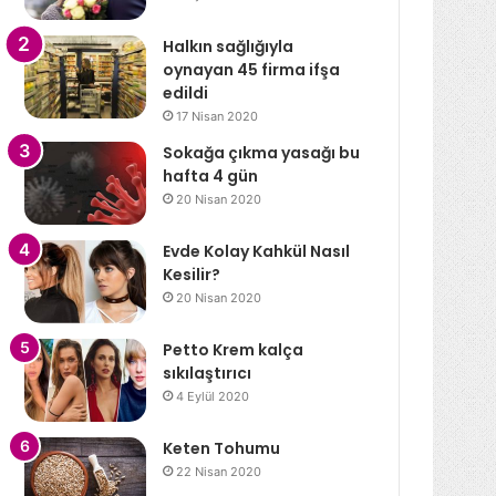
Halkın sağlığıyla
oynayan 45 firma ifşa
edildi
17 Nisan 2020
Sokağa çıkma yasağı bu
hafta 4 gün
20 Nisan 2020
Evde Kolay Kahkül Nasıl
Kesilir?
20 Nisan 2020
Petto Krem kalça
sıkılaştırıcı
4 Eylül 2020
Keten Tohumu
22 Nisan 2020