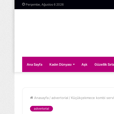
Perşembe, Ağustos 6 2026
Ana Sayfa
Kadın Dünyası
Aşk
Güzellik Sırla
Anasayfa
/
advertorial
/
Küçükçekmece kombi ser
advertorial