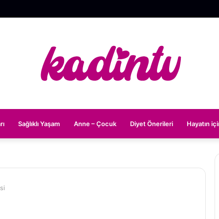
rı
Sağlıklı Yaşam
Anne – Çocuk
Diyet Önerileri
Hayatın iç
visi