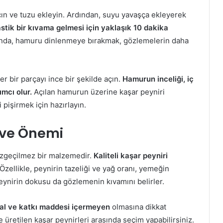
çın ve tuzu ekleyin. Ardından, suyu yavaşça ekleyerek
tik bir kıvama gelmesi için yaklaşık 10 dakika
nda, hamuru dinlenmeye bırakmak, gözlemelerin daha
r bir parçayı ince bir şekilde açın.
Hamurun inceliği, iç
ımcı olur.
Açılan hamurun üzerine kaşar peyniri
 pişirmek için hazırlayın.
 ve Önemi
vazgeçilmez bir malzemedir.
Kaliteli kaşar peyniri
Özellikle, peynirin tazeliği ve yağ oranı, yemeğin
peynirin dokusu da gözlemenin kıvamını belirler.
al ve katkı maddesi içermeyen
olmasına dikkat
e üretilen kaşar peynirleri arasında seçim yapabilirsiniz.