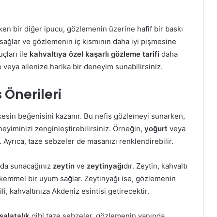
en bir diğer ipucu, gözlemenin üzerine hafif bir baskı
 sağlar ve gözlemenin iç kısmının daha iyi pişmesine
çları ile
kahvaltıya özel kaşarlı gözleme tarifi
daha
e veya ailenize harika bir deneyim sunabilirsiniz.
Önerileri
rkesin beğenisini kazanır. Bu nefis gözlemeyi sunarken,
neyiminizi zenginleştirebilirsiniz. Örneğin,
yoğurt
veya
. Ayrıca, taze sebzeler de masanızı renklendirebilir.
nda sunacağınız
zeytin
ve
zeytinyağı
dır. Zeytin, kahvaltı
ükemmel bir uyum sağlar. Zeytinyağı ise, gözlemenin
ili, kahvaltınıza Akdeniz esintisi getirecektir.
salatalık
gibi taze sebzeler, gözlemenin yanında