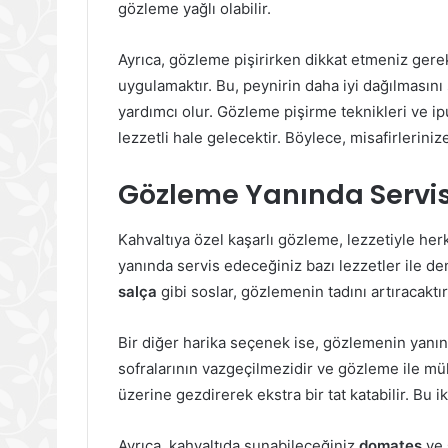
gözleme yağlı olabilir.
Ayrıca, gözleme pişirirken dikkat etmeniz gerek
uygulamaktır. Bu, peynirin daha iyi dağılmasını
yardımcı olur. Gözleme pişirme teknikleri ve ipu
lezzetli hale gelecektir. Böylece, misafirleriniz
Gözleme Yanında Servis 
Kahvaltıya özel kaşarlı gözleme, lezzetiyle he
yanında servis edeceğiniz bazı lezzetler ile de
salça
gibi soslar, gözlemenin tadını artıracaktır
Bir diğer harika seçenek ise, gözlemenin yanı
sofralarının vazgeçilmezidir ve gözleme ile m
üzerine gezdirerek ekstra bir tat katabilir. Bu ik
Ayrıca, kahvaltıda sunabileceğiniz
domates
ve