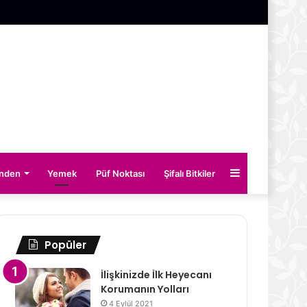
Kenar
inden
Yemek
Püf Noktası
Şifalı Bitkiler
Bölmesi
Popüler
İlişkinizde İlk Heyecanı
Korumanın Yolları
4 Eylül 2021