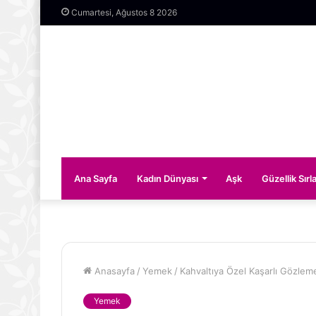
Cumartesi, Ağustos 8 2026
Ana Sayfa
Kadın Dünyası
Aşk
Güzellik Sırla
Anasayfa
/
Yemek
/
Kahvaltıya Özel Kaşarlı Gözleme
Yemek