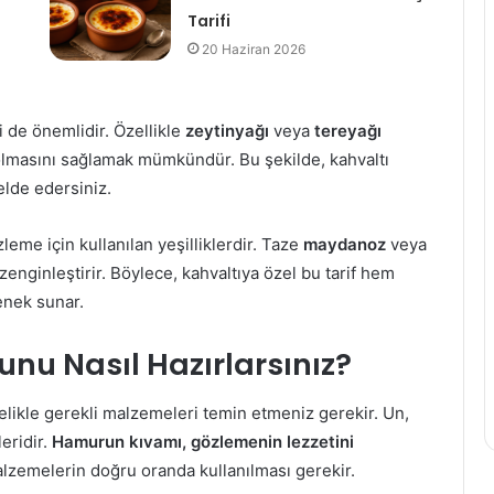
Tarifi
20 Haziran 2026
 de önemlidir. Özellikle
zeytinyağı
veya
tereyağı
r olmasını sağlamak mümkündür. Bu şekilde, kahvaltı
elde edersiniz.
eme için kullanılan yeşilliklerdir. Taze
maydanoz
veya
enginleştirir. Böylece, kahvaltıya özel bu tarif hem
enek sunar.
nu Nasıl Hazırlarsınız?
likle gerekli malzemeleri temin etmeniz gerekir. Un,
eridir.
Hamurun kıvamı, gözlemenin lezzetini
zemelerin doğru oranda kullanılması gerekir.