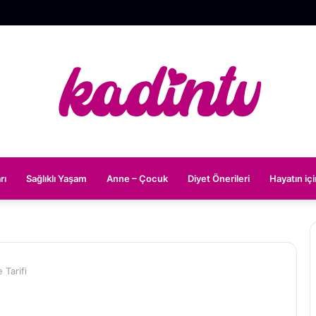
rı
Sağlıklı Yaşam
Anne – Çocuk
Diyet Önerileri
Hayatın iç
 Tarifi