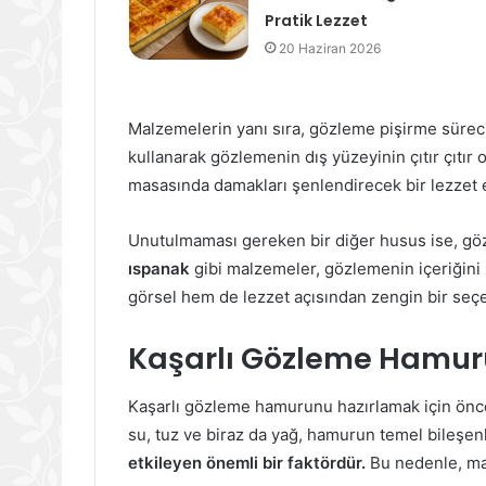
Pratik Lezzet
20 Haziran 2026
Malzemelerin yanı sıra, gözleme pişirme süreci
kullanarak gözlemenin dış yüzeyinin çıtır çıtı
masasında damakları şenlendirecek bir lezzet 
Unutulmaması gereken bir diğer husus ise, gözl
ıspanak
gibi malzemeler, gözlemenin içeriğini z
görsel hem de lezzet açısından zengin bir seç
Kaşarlı Gözleme Hamuru
Kaşarlı gözleme hamurunu hazırlamak için önce
su, tuz ve biraz da yağ, hamurun temel bileşenl
etkileyen önemli bir faktördür.
Bu nedenle, mal