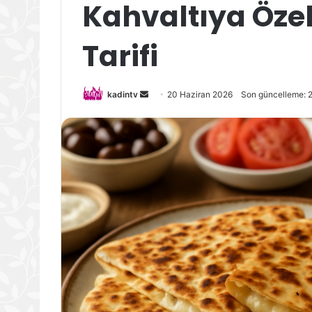
Kahvaltıya Öze
Tarifi
Bir
kadintv
20 Haziran 2026
Son güncelleme: 
e-
posta
göndermek