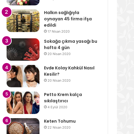
Halkın sağlığıyla
oynayan 45 firma ifşa
edildi
17 Nisan 2020
Sokağa çıkma yasağı bu
hafta 4 gün
20 Nisan 2020
Evde Kolay Kahkül Nasıl
Kesilir?
20 Nisan 2020
Petto Krem kalça
sıkılaştırıcı
4 Eylül 2020
Keten Tohumu
22 Nisan 2020