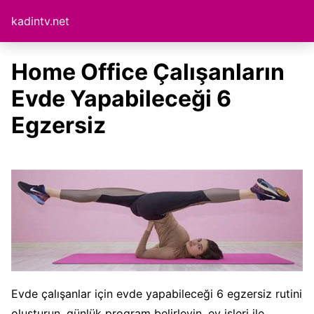
kadintv.net
Home Office Çalışanların
Evde Yapabileceği 6
Egzersiz
Evde çalışanlar için evde yapabileceği 6 egzersiz rutini
oluşturun, günlük program belirleyin, ev işleri ile