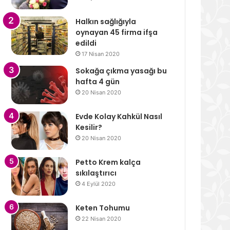
Halkın sağlığıyla
oynayan 45 firma ifşa
edildi
17 Nisan 2020
Sokağa çıkma yasağı bu
hafta 4 gün
20 Nisan 2020
Evde Kolay Kahkül Nasıl
Kesilir?
20 Nisan 2020
Petto Krem kalça
sıkılaştırıcı
4 Eylül 2020
Keten Tohumu
22 Nisan 2020