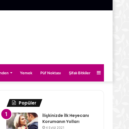
Kenar
inden
Yemek
Püf Noktası
Şifalı Bitkiler
Bölmesi
Popüler
İlişkinizde İlk Heyecanı
Korumanın Yolları
4 Eylül 2021