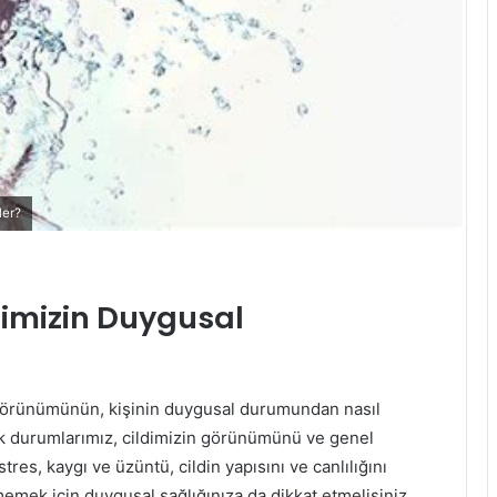
ler?
ldimizin Duygusal
ve görünümünün, kişinin duygusal durumundan nasıl
jik durumlarımız, cildimizin görünümünü ve genel
tres, kaygı ve üzüntü, cildin yapısını ve canlılığını
memek için duygusal sağlığınıza da dikkat etmelisiniz.