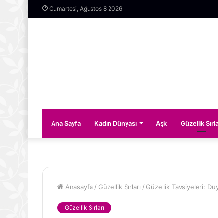
Cumartesi, Ağustos 8 2026
Ana Sayfa
Kadın Dünyası
Aşk
Güzellik Sırla
Anasayfa
/
Güzellik Sırları
/
Güzellik Tavsiyeleri: Du
Güzellik Sırları