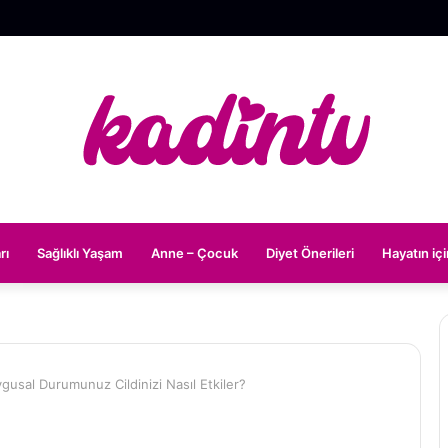
rı
Sağlıklı Yaşam
Anne – Çocuk
Diyet Önerileri
Hayatın iç
ygusal Durumunuz Cildinizi Nasıl Etkiler?