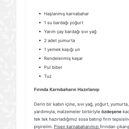
Haşlanmış karnabahar
1 su bardağı yoğurt
Yarım çay bardağı sıvı yağ
2 adet yumurta
1 yemek kaşığı un
Rendelenmiş kaşar
Pul biber
Tuz
Fırında Karnıbaharın Hazırlanışı
Derin bir kabın içine, sıvı yağ, yoğurt, yumurta
yardımıyla, malzemeler birbiriyle
özdeşene
kad
tek tek hazırladığımız sosa batırıp fırın tepsisi
pişirelim.
Pişen karnabaharımızı
fırından çıkar