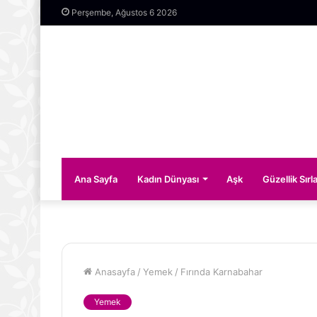
Perşembe, Ağustos 6 2026
Ana Sayfa
Kadın Dünyası
Aşk
Güzellik Sırla
Anasayfa
/
Yemek
/
Fırında Karnabahar
Yemek