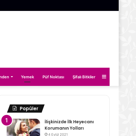
Kenar
inden
Yemek
Püf Noktası
Şifalı Bitkiler
Bölmesi
Popüler
İlişkinizde İlk Heyecanı
Korumanın Yolları
4 Eylül 2021