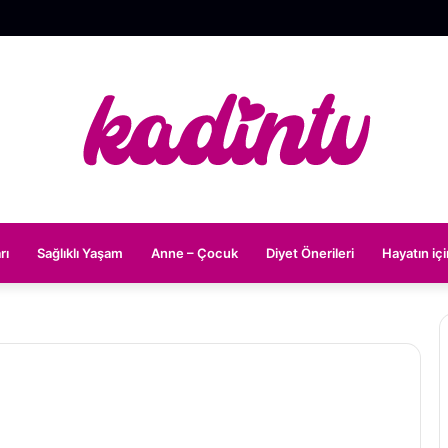
rı
Sağlıklı Yaşam
Anne – Çocuk
Diyet Önerileri
Hayatın iç