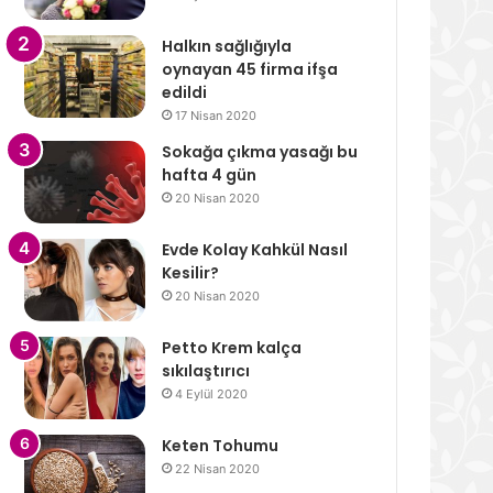
Halkın sağlığıyla
oynayan 45 firma ifşa
edildi
17 Nisan 2020
Sokağa çıkma yasağı bu
hafta 4 gün
20 Nisan 2020
Evde Kolay Kahkül Nasıl
Kesilir?
20 Nisan 2020
Petto Krem kalça
sıkılaştırıcı
4 Eylül 2020
Keten Tohumu
22 Nisan 2020