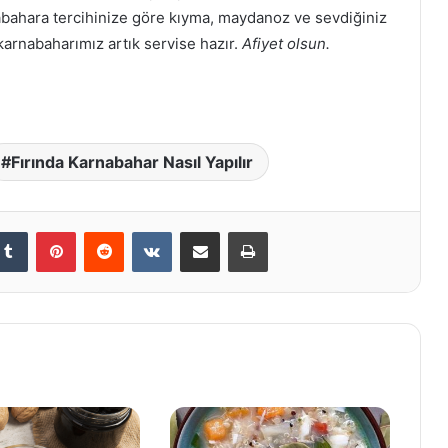
rnabahara tercihinize göre kıyma, maydanoz ve sevdiğiniz
 karnabaharımız artık servise hazır.
Afiyet olsun.
Fırında Karnabahar Nasıl Yapılır
kedIn
Tumblr
Pinterest
Reddit
VKontakte
E-Posta ile paylaş
Yazdır