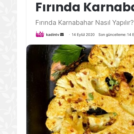
Fırında Karnab
Fırında Karnabahar Nasıl Yapılır?
Bir
kadintv
14 Eylül 2020
Son güncelleme: 14 
e-
posta
göndermek