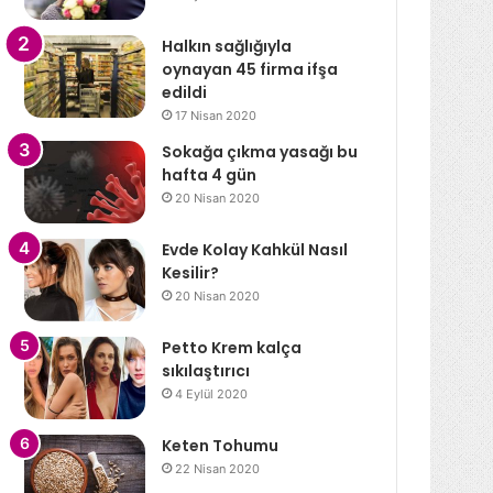
Halkın sağlığıyla
oynayan 45 firma ifşa
edildi
17 Nisan 2020
Sokağa çıkma yasağı bu
hafta 4 gün
20 Nisan 2020
Evde Kolay Kahkül Nasıl
Kesilir?
20 Nisan 2020
Petto Krem kalça
sıkılaştırıcı
4 Eylül 2020
Keten Tohumu
22 Nisan 2020