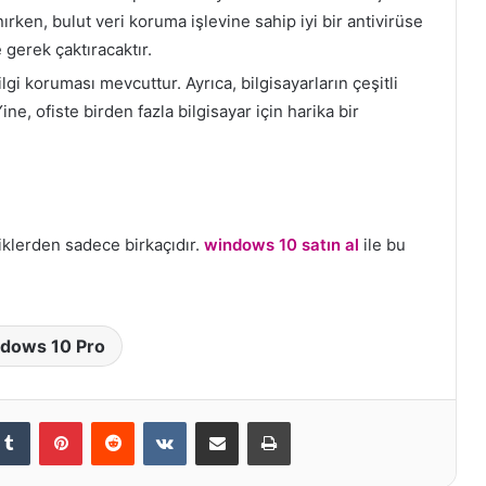
rken, bulut veri koruma işlevine sahip iyi bir antivirüse
erek çaktıracaktır.
lgi koruması mevcuttur. Ayrıca, bilgisayarların çeşitli
ine, ofiste birden fazla bilgisayar için harika bir
iklerden sadece birkaçıdır.
windows 10 satın al
ile bu
dows 10 Pro
kedIn
Tumblr
Pinterest
Reddit
VKontakte
E-Posta ile paylaş
Yazdır