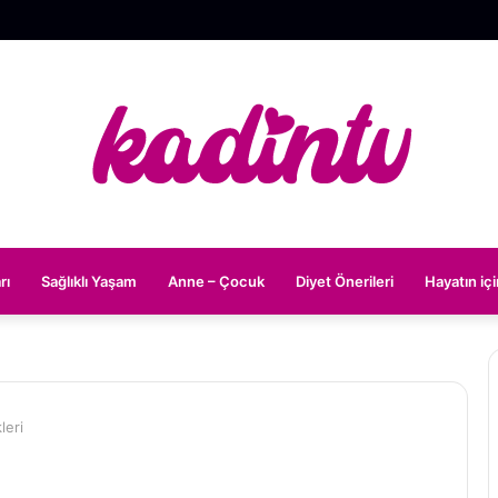
rı
Sağlıklı Yaşam
Anne – Çocuk
Diyet Önerileri
Hayatın iç
leri