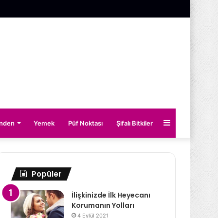
Kenar
inden
Yemek
Püf Noktası
Şifalı Bitkiler
Bölmesi
Popüler
İlişkinizde İlk Heyecanı
Korumanın Yolları
4 Eylül 2021