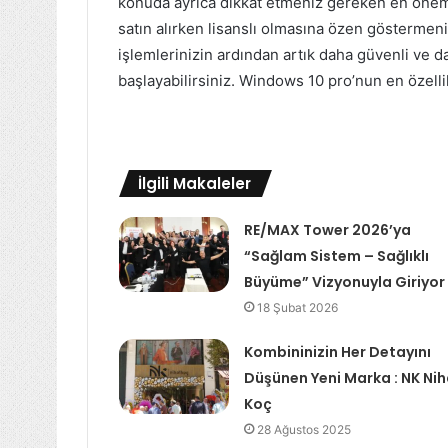
konuda ayrıca dikkat etmeniz gereken en önem
satın alırken lisanslı olmasına özen göstermeni
işlemlerinizin ardından artık daha güvenli ve 
başlayabilirsiniz. Windows 10 pro’nun en özellik
İlgili Makaleler
RE/MAX Tower 2026’ya
“Sağlam Sistem – Sağlıklı
Büyüme” Vizyonuyla Giriyor
18 Şubat 2026
Kombininizin Her Detayını
Düşünen Yeni Marka : NK Nih
Koç
28 Ağustos 2025