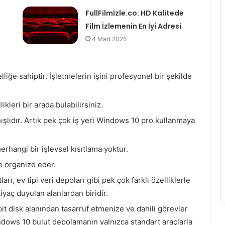
FullFilmİzle.co: HD Kalitede
Film İzlemenin En İyi Adresi
4 Mart 2025
liğe sahiptir. İşletmelerin işini profesyonel bir şekilde
kleri bir arada bulabilirsiniz.
nışlıdır. Artık pek çok iş yeri Windows 10 pro kullanmaya
hangi bir işlevsel kısıtlama yoktur.
de organize eder.
ı, ev tipi veri depoları gibi pek çok farklı özelliklerle
yaç duyulan alanlardan biridir.
it disk alanından tasarruf etmenize ve dahili görevler
indows 10 bulut depolamanın yalnızca standart araçlarla