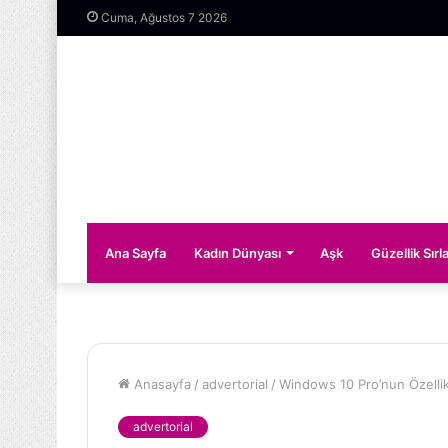
Cuma, Ağustos 7 2026
Ana Sayfa
Kadın Dünyası
Aşk
Güzellik Sırla
Anasayfa
/
advertorial
/
Windows 10 Pro’nun Özellik
advertorial