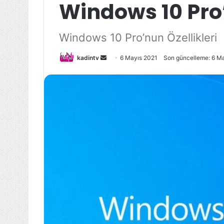
Windows 10 Pro’
Windows 10 Pro’nun Özellikleri
Bir
kadintv
6 Mayıs 2021
Son güncelleme: 6 M
e-
posta
göndermek