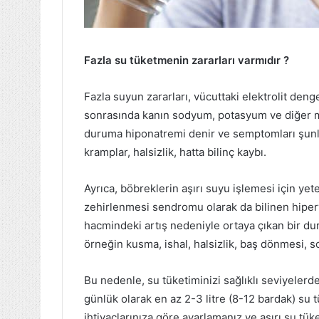
Fazla su tüketmenin zararları varmıdır ?
Fazla suyun zararları, vücuttaki elektrolit denge
sonrasında kanın sodyum, potasyum ve diğer mi
duruma hiponatremi denir ve semptomları şunları
kramplar, halsizlik, hatta bilinç kaybı.
Ayrıca, böbreklerin aşırı suyu işlemesi için ye
zehirlenmesi sendromu olarak da bilinen hipervo
hacmindeki artış nedeniyle ortaya çıkan bir du
örneğin kusma, ishal, halsizlik, baş dönmesi, s
Bu nedenle, su tüketiminizi sağlıklı seviyelerde
günlük olarak en az 2-3 litre (8-12 bardak) su tü
ihtiyaçlarınıza göre ayarlamanız ve aşırı su tü