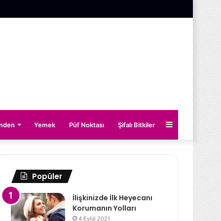
Kenar
inden
Yemek
Püf Noktası
Şifalı Bitkiler
Bölmesi
Popüler
İlişkinizde İlk Heyecanı
Korumanın Yolları
4 Eylül 2021