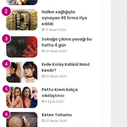
Halkın sağlığıyla
oynayan 45 firma ifşa
edildi
17 Nisan 2020
Sokağa çıkma yasağı bu
hafta 4 gün
20 Nisan 2020
Evde Kolay Kahkül Nasıl
Kesilir?
20 Nisan 2020
Petto Krem kalça
sıkılaştırıcı
4 Eylül 2020
Keten Tohumu
22 Nisan 2020