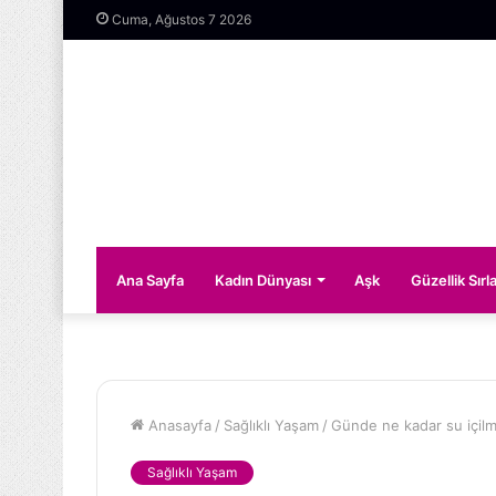
Cuma, Ağustos 7 2026
Ana Sayfa
Kadın Dünyası
Aşk
Güzellik Sırla
Anasayfa
/
Sağlıklı Yaşam
/
Günde ne kadar su içilm
Sağlıklı Yaşam