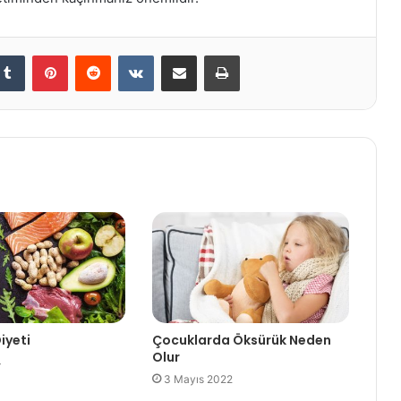
kedIn
Tumblr
Pinterest
Reddit
VKontakte
E-Posta ile paylaş
Yazdır
iyeti
Çocuklarda Öksürük Neden
Olur
4
3 Mayıs 2022