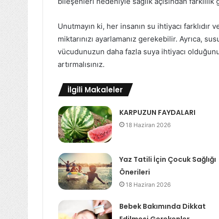
bileşenleri nedeniyle sağlık açısından farklılık g
Unutmayın ki, her insanın su ihtiyacı farklıdır 
miktarınızı ayarlamanız gerekebilir. Ayrıca, s
vücudunuzun daha fazla suya ihtiyacı olduğunu
artırmalısınız.
İlgili Makaleler
KARPUZUN FAYDALARI
18 Haziran 2026
Yaz Tatili İçin Çocuk Sağlığı
Önerileri
18 Haziran 2026
Bebek Bakımında Dikkat