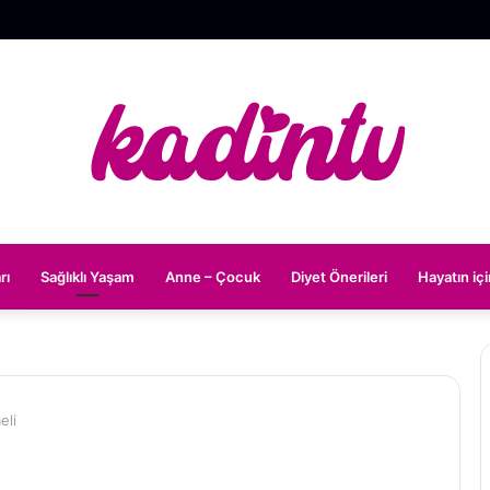
rı
Sağlıklı Yaşam
Anne – Çocuk
Diyet Önerileri
Hayatın iç
eli