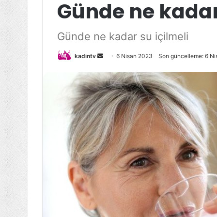
Günde ne kadar 
Günde ne kadar su içilmeli
Bir
kadintv
6 Nisan 2023
Son güncelleme: 6 N
e-
posta
göndermek