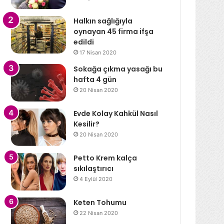
Halkın sağlığıyla
oynayan 45 firma ifşa
edildi
17 Nisan 2020
Sokağa çıkma yasağı bu
hafta 4 gün
20 Nisan 2020
Evde Kolay Kahkül Nasıl
Kesilir?
20 Nisan 2020
Petto Krem kalça
sıkılaştırıcı
4 Eylül 2020
Keten Tohumu
22 Nisan 2020