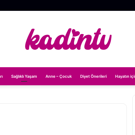
rı
Sağlıklı Yaşam
Anne – Çocuk
Diyet Önerileri
Hayatın iç