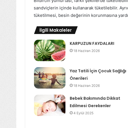
Bıldırcın yumurtası, farklı şekillerde tüketilebili
sandviçlerin içinde kullanarak tüketilebilir. Ayr
tüketilmesi, besin değerinin korunmasına yardı
İlgili Makaleler
KARPUZUN FAYDALARI
18 Haziran 2026
Yaz Tatili İçin Çocuk Sağlığı
Önerileri
18 Haziran 2026
Bebek Bakımında Dikkat
Edilmesi Gerekenler
4 Eylül 2025