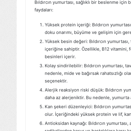
Bıldırcın yumurtası, sağlıklı bir beslenme için b
faydaları:
Yüksek protein içeriği: Bıldırcın yumurtası
doku onarımı, büyüme ve gelişim için gerek
Yüksek besin değeri: Bıldırcın yumurtası
içeriğine sahiptir. Özellikle, B12 vitamini,
besinleri içerir.
Kolay sindirilebilir: Bıldırcın yumurtası, t
nedenle, mide ve bağırsak rahatsızlığı ola
seçenektir.
Alerjik reaksiyon riski düşük: Bıldırcın yu
daha az alerjeniktir. Bu nedenle, yumurta al
Kan şekeri düzenleyici: Bıldırcın yumurta
olur. İçeriğindeki yüksek protein ve lif, k
Antioksidan kaynağı: Bıldırcın yumurtası,
radikallerden korur ve hastalıklara karşı k