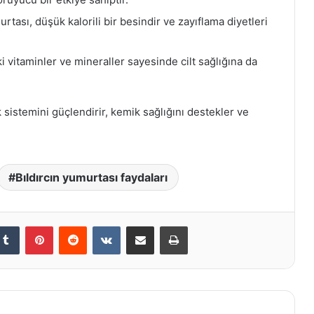
murtası, düşük kalorili bir besindir ve zayıflama diyetleri
ki vitaminler ve mineraller sayesinde cilt sağlığına da
k sistemini güçlendirir, kemik sağlığını destekler ve
Bıldırcın yumurtası faydaları
kedIn
Tumblr
Pinterest
Reddit
VKontakte
E-Posta ile paylaş
Yazdır