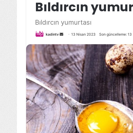
Bıldırcın yumur
Bıldırcın yumurtası
Bir
kadintv
13 Nisan 2023
Son güncelleme: 13
e-
posta
göndermek