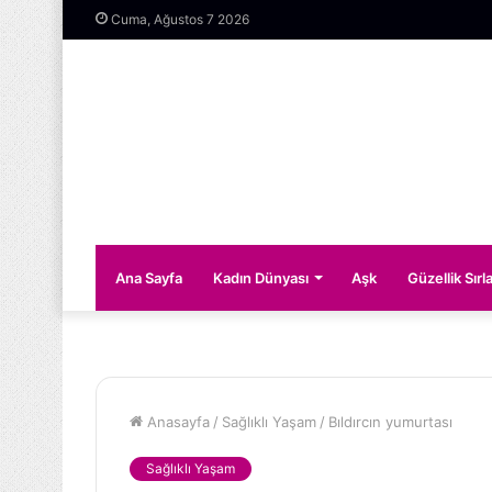
Cuma, Ağustos 7 2026
Ana Sayfa
Kadın Dünyası
Aşk
Güzellik Sırla
Anasayfa
/
Sağlıklı Yaşam
/
Bıldırcın yumurtası
Sağlıklı Yaşam