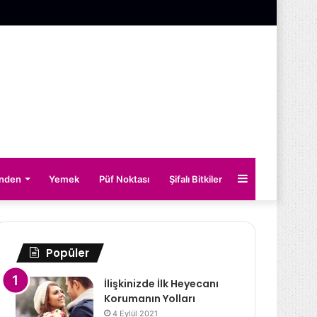
Kenar
inden
Yemek
Püf Noktası
Şifalı Bitkiler
Bölmesi
Popüler
İlişkinizde İlk Heyecanı
Korumanın Yolları
4 Eylül 2021