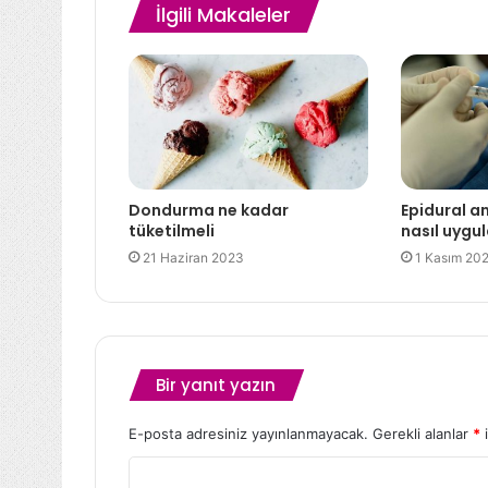
İlgili Makaleler
Dondurma ne kadar
Epidural an
tüketilmeli
nasıl uygul
21 Haziran 2023
1 Kasım 20
Bir yanıt yazın
E-posta adresiniz yayınlanmayacak.
Gerekli alanlar
*
i