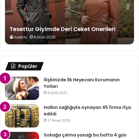
Tesettur Giyimde Deri Ceket Onerileri
kadintv
9 Ekim 2020
Popüler
İlişkinizde İlk Heyecanı Korumanın
Yolları
4 Eylül 2021
Halkın sağlığıyla oynayan 45 firma ifşa
edildi
17 Nisan 2020
Sokağa çıkma yasağı bu hafta 4 gün