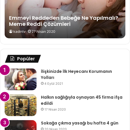
Emmeyi Reddeden Bebeğe Ne Yapılmalı?
Meme Reddi Çözümleri
kadintv
27 Nisan 2020
Popüler
İlişkinizde İlk Heyecanı Korumanın
Yolları
4 Eylül 2021
Halkın sağlığıyla oynayan 45 firma ifşa
edildi
17 Nisan 2020
Sokağa çıkma yasağı bu hafta 4 gün
20 Nisan 2020