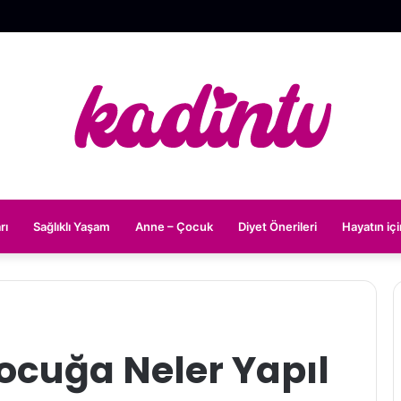
rı
Sağlıklı Yaşam
Anne – Çocuk
Diyet Önerileri
Hayatın iç
cuğa Neler Yapıl