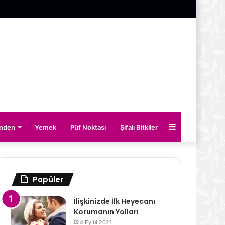
Kenar
inden
Yemek
Püf Noktası
Şifalı Bitkiler
Bölmesi
Popüler
İlişkinizde İlk Heyecanı
Korumanın Yolları
4 Eylül 2021