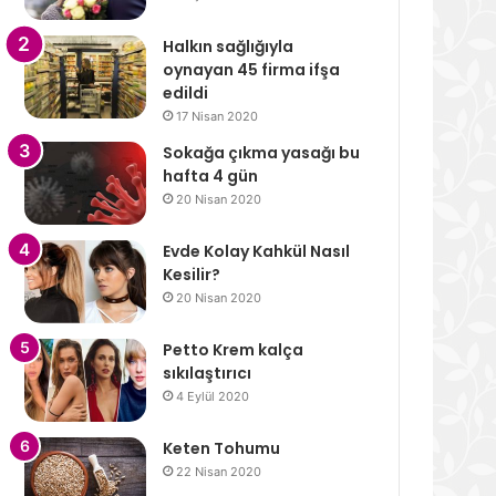
Halkın sağlığıyla
oynayan 45 firma ifşa
edildi
17 Nisan 2020
Sokağa çıkma yasağı bu
hafta 4 gün
20 Nisan 2020
Evde Kolay Kahkül Nasıl
Kesilir?
20 Nisan 2020
Petto Krem kalça
sıkılaştırıcı
4 Eylül 2020
Keten Tohumu
22 Nisan 2020