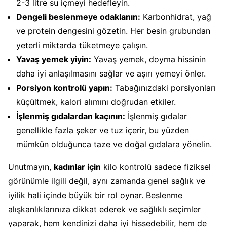
2-3 litre su içmeyi hedefleyin.
Dengeli beslenmeye odaklanın:
Karbonhidrat, yağ
ve protein dengesini gözetin. Her besin grubundan
yeterli miktarda tüketmeye çalışın.
Yavaş yemek yiyin:
Yavaş yemek, doyma hissinin
daha iyi anlaşılmasını sağlar ve aşırı yemeyi önler.
Porsiyon kontrolü yapın:
Tabağınızdaki porsiyonları
küçültmek, kalori alımını doğrudan etkiler.
İşlenmiş gıdalardan kaçının:
İşlenmiş gıdalar
genellikle fazla şeker ve tuz içerir, bu yüzden
mümkün olduğunca taze ve doğal gıdalara yönelin.
Unutmayın,
kadınlar için
kilo kontrolü sadece fiziksel
görünümle ilgili değil, aynı zamanda genel sağlık ve
iyilik hali içinde büyük bir rol oynar. Beslenme
alışkanlıklarınıza dikkat ederek ve sağlıklı seçimler
yaparak, hem kendinizi daha iyi hissedebilir, hem de