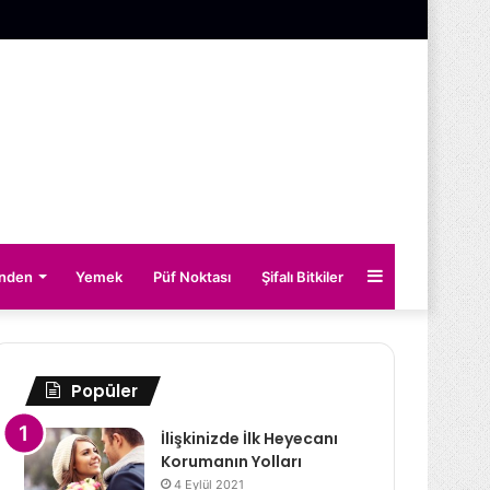
Kenar
inden
Yemek
Püf Noktası
Şifalı Bitkiler
Bölmesi
Popüler
İlişkinizde İlk Heyecanı
Korumanın Yolları
4 Eylül 2021