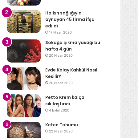
Halkın sağlığıyla
oynayan 45 firma ifşa
edildi
17 Nisan 2020
Sokağa çıkma yasağı bu
hafta 4 gün
20 Nisan 2020
Evde Kolay Kahkül Nasıl
Kesilir?
20 Nisan 2020
Petto Krem kalça
sıkılaştırıcı
4 Eylül 2020
Keten Tohumu
22 Nisan 2020