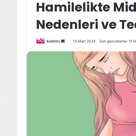
Hamilelikte Mi
Nedenleri ve Te
Bir
kadintv
15 Mart 2024
Son güncelleme: 15 
e-
posta
göndermek