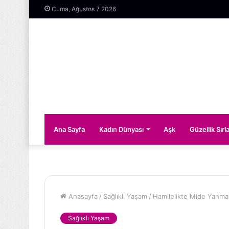
Cuma, Ağustos 7 2026
Ana Sayfa
Kadın Dünyası
Aşk
Güzellik Sırla
Anasayfa
/
Sağlıklı Yaşam
/
Hamilelikte Mide Yanmas
Sağlıklı Yaşam