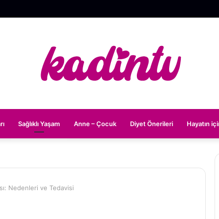
rı
Sağlıklı Yaşam
Anne – Çocuk
Diyet Önerileri
Hayatın iç
ı: Nedenleri ve Tedavisi