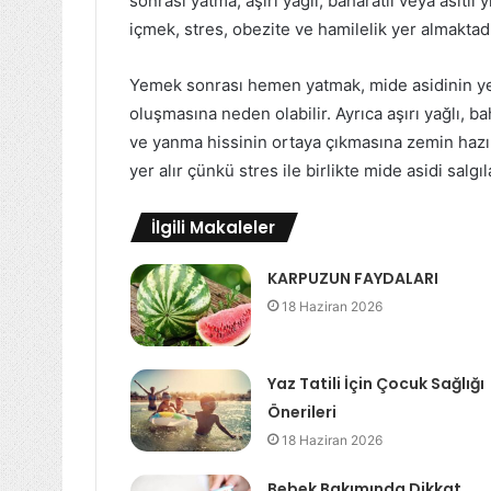
sonrası yatma, aşırı yağlı, baharatlı veya asitli 
içmek, stres, obezite ve hamilelik yer almaktadı
Yemek sonrası hemen yatmak, mide asidinin y
oluşmasına neden olabilir. Ayrıca aşırı yağlı, b
ve yanma hissinin ortaya çıkmasına zemin hazır
yer alır çünkü stres ile birlikte mide asidi salgıl
İlgili Makaleler
KARPUZUN FAYDALARI
18 Haziran 2026
Yaz Tatili İçin Çocuk Sağlığı
Önerileri
18 Haziran 2026
Bebek Bakımında Dikkat