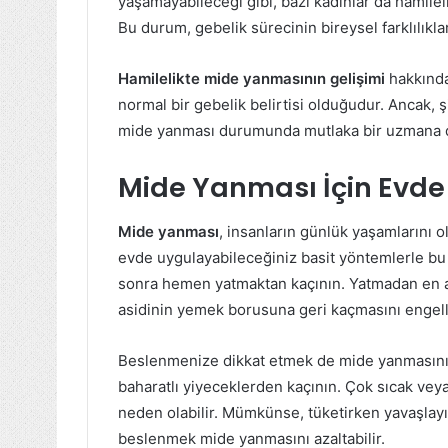
yaşamayabileceği gibi, bazı kadınlar da hamile
Bu durum, gebelik sürecinin bireysel farklılıkl
Hamilelikte mide yanmasının gelişimi
hakkında
normal bir gebelik belirtisi olduğudur. Ancak,
mide yanması durumunda mutlaka bir uzmana d
Mide Yanması İçin Evde 
Mide yanması
, insanların günlük yaşamlarını 
evde uygulayabileceğiniz basit yöntemlerle bu 
sonra hemen yatmaktan kaçının. Yatmadan en a
asidinin yemek borusuna geri kaçmasını engell
Beslenmenize dikkat etmek de mide yanmasını 
baharatlı yiyeceklerden kaçının. Çok sıcak ve
neden olabilir. Mümkünse, tüketirken yavaşlayın 
beslenmek mide yanmasını azaltabilir.