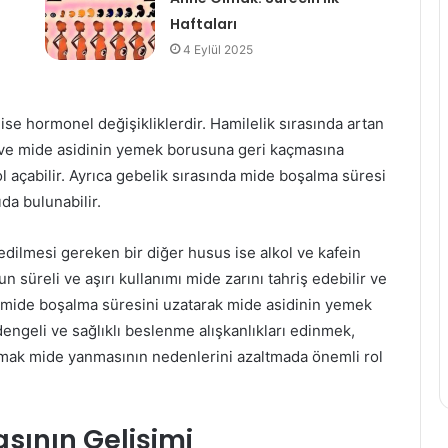
Haftaları
4 Eylül 2025
se hormonel değişikliklerdir. Hamilelik sırasında artan
 ve mide asidinin yemek borusuna geri kaçmasına
 açabilir. Ayrıca gebelik sırasında mide boşalma süresi
da bulunabilir.
dilmesi gereken bir diğer husus ise alkol ve kafein
zun süreli ve aşırı kullanımı mide zarını tahriş edebilir ve
, mide boşalma süresini uzatarak mide asidinin yemek
dengeli ve sağlıklı beslenme alışkanlıkları edinmek,
olmak mide yanmasının nedenlerini azaltmada önemli rol
sının Gelişimi