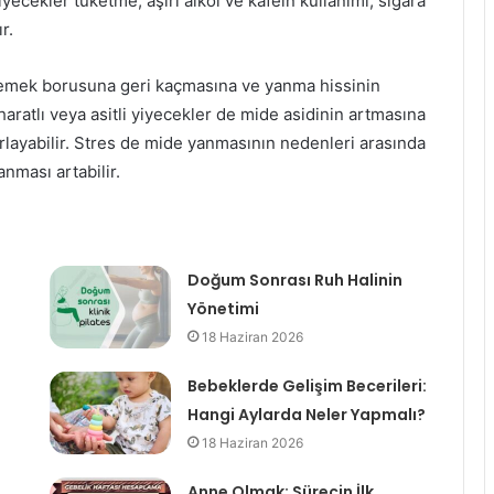
yiyecekler tüketme, aşırı alkol ve kafein kullanımı, sigara
r.
emek borusuna geri kaçmasına ve yanma hissinin
aharatlı veya asitli yiyecekler de mide asidinin artmasına
layabilir. Stres de mide yanmasının nedenleri arasında
anması artabilir.
Doğum Sonrası Ruh Halinin
Yönetimi
18 Haziran 2026
Bebeklerde Gelişim Becerileri:
Hangi Aylarda Neler Yapmalı?
18 Haziran 2026
Anne Olmak: Sürecin İlk