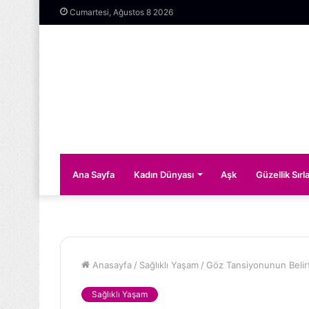
Cumartesi, Ağustos 8 2026
Ana Sayfa
Kadın Dünyası
Aşk
Güzellik Sırla
Anasayfa
/
Sağlıklı Yaşam
/
Göz Tansiyonunun Belirt
Sağlıklı Yaşam