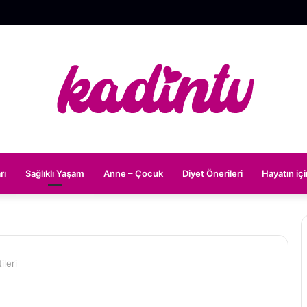
rı
Sağlıklı Yaşam
Anne – Çocuk
Diyet Önerileri
Hayatın iç
ileri