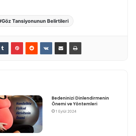
Göz Tansiyonunun Belirtileri
kedIn
Tumblr
Pinterest
Reddit
VKontakte
E-Posta ile paylaş
Yazdır
Bedeninizi Dinlendirmenin
Önemi ve Yöntemleri
1 Eylül 2024