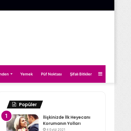
Kenar
inden
Yemek
Püf Noktası
Şifalı Bitkiler
Bölmesi
Popüler
İlişkinizde İlk Heyecanı
Korumanın Yolları
4 Eylül 2021