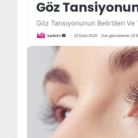
Göz Tansiyonunu
Göz Tansiyonunun Belirtileri Ve
Bir
kadintv
22 Eylül 2020
Son güncelleme: 22 
e-
posta
göndermek