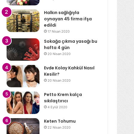
Halkın sağlığıyla
oynayan 45 firma ifşa
edildi
17 Nisan 2020
Sokağa çıkma yasağı bu
hafta 4 gün
20 Nisan 2020
Evde Kolay Kahkül Nasıl
Kesilir?
20 Nisan 2020
Petto Krem kalça
sıkılaştırıcı
4 Eylül 2020
Keten Tohumu
22 Nisan 2020