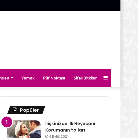
Kenar
inden
Yemek
Püf Noktası
Şifalı Bitkiler
Bölmesi
Popüler
İlişkinizde İlk Heyecanı
Korumanın Yolları
4 Eylül 2021