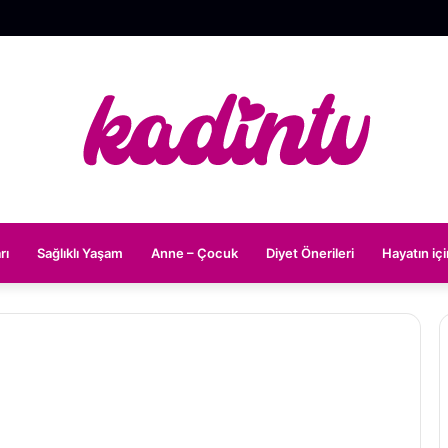
rı
Sağlıklı Yaşam
Anne – Çocuk
Diyet Önerileri
Hayatın iç