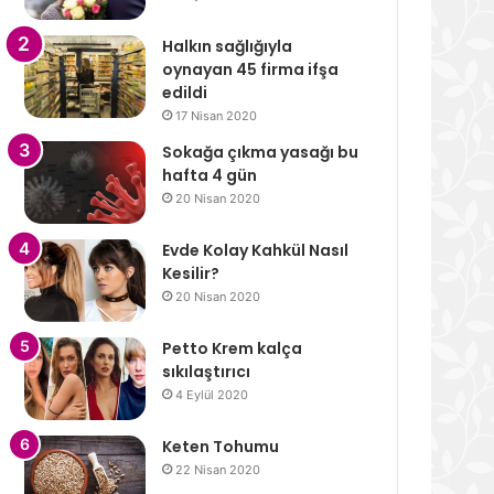
Halkın sağlığıyla
oynayan 45 firma ifşa
edildi
17 Nisan 2020
Sokağa çıkma yasağı bu
hafta 4 gün
20 Nisan 2020
Evde Kolay Kahkül Nasıl
Kesilir?
20 Nisan 2020
Petto Krem kalça
sıkılaştırıcı
4 Eylül 2020
Keten Tohumu
22 Nisan 2020