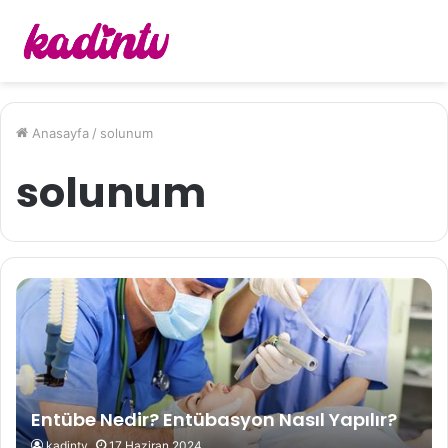
Anasayfa
/
solunum
solunum
Entübe Nedir? Entübasyon Nasıl Yapılır?
kadintv
17 Haziran 2024