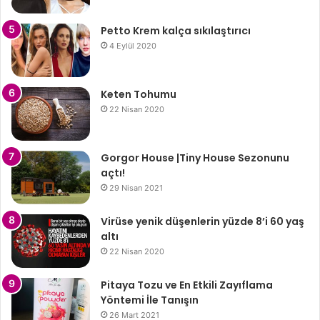
Petto Krem kalça sıkılaştırıcı
4 Eylül 2020
Keten Tohumu
22 Nisan 2020
Gorgor House |Tiny House Sezonunu
açtı!
29 Nisan 2021
Virüse yenik düşenlerin yüzde 8’i 60 yaş
altı
22 Nisan 2020
Pitaya Tozu ve En Etkili Zayıflama
Yöntemi İle Tanışın
26 Mart 2021