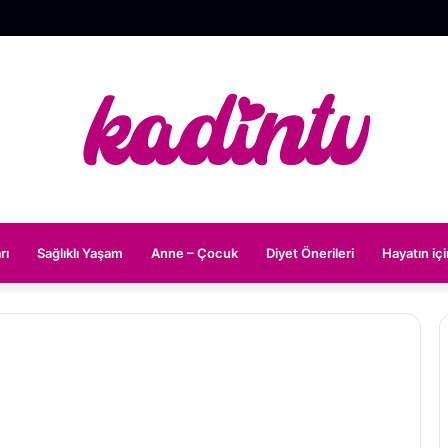
rı
Sağlıklı Yaşam
Anne – Çocuk
Diyet Önerileri
Hayatın iç