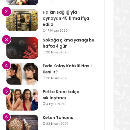
Halkın sağlığıyla
oynayan 45 firma ifşa
edildi
17 Nisan 2020
Sokağa çıkma yasağı bu
hafta 4 gün
20 Nisan 2020
Evde Kolay Kahkül Nasıl
Kesilir?
20 Nisan 2020
Petto Krem kalça
sıkılaştırıcı
4 Eylül 2020
Keten Tohumu
22 Nisan 2020