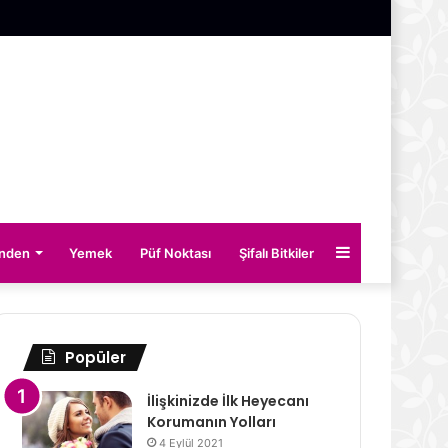
Kenar
inden
Yemek
Püf Noktası
Şifalı Bitkiler
Bölmesi
Popüler
İlişkinizde İlk Heyecanı
Korumanın Yolları
4 Eylül 2021