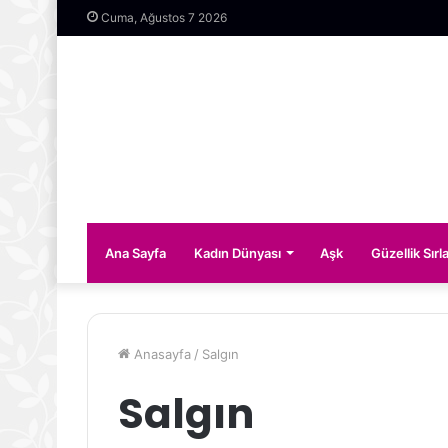
Cuma, Ağustos 7 2026
Ana Sayfa
Kadın Dünyası
Aşk
Güzellik Sırla
Anasayfa
/
Salgın
Salgın