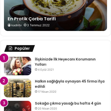
En Pratik Çorba Tarifi
kadintv
3 Temmuz 2022
Popüler
İlişkinizde İlk Heyecanı Korumanın
Yolları
4 Eylül 2021
Halkın sağlığıyla oynayan 45 firma ifşa
edildi
17 Nisan 2020
Sokağa çıkma yasağı bu hafta 4 gün
20 Nisan 2020