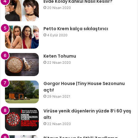
Evde Kolay Kahkül Nasıl Kesilir?
20 Nisan 2020
Petto Krem kalça sıkılaştırıcı
4 Eylül 2020
Keten Tohumu
22 Nisan 2020
Gorgor House |Tiny House Sezonunu
açtı!
29 Nisan 2021
Virüse yenik düşenlerin yüzde 8’i 60 yaş
altı
22 Nisan 2020