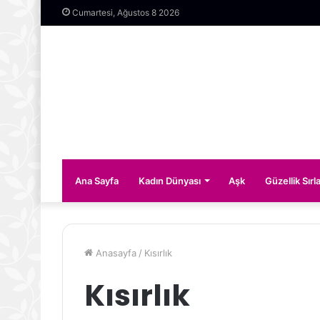
Cumartesi, Ağustos 8 2026
Ana Sayfa
Kadın Dünyası
Aşk
Güzellik Sırla
Anasayfa
/
Kısırlık
Kısırlık