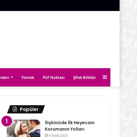
Kenar
inden
Yemek
Püf Noktası
Şifalı Bitkiler
Bölmesi
Popüler
İlişkinizde İlk Heyecanı
Korumanın Yolları
4 Eylül 2021