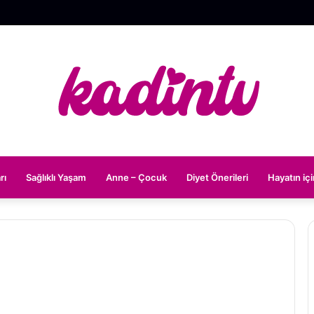
rı
Sağlıklı Yaşam
Anne – Çocuk
Diyet Önerileri
Hayatın iç