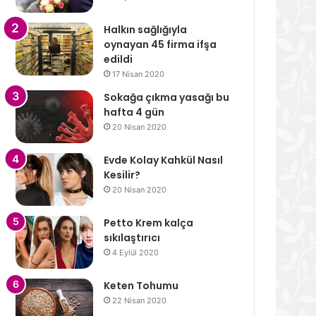
Halkın sağlığıyla
oynayan 45 firma ifşa
edildi
17 Nisan 2020
Sokağa çıkma yasağı bu
hafta 4 gün
20 Nisan 2020
Evde Kolay Kahkül Nasıl
Kesilir?
20 Nisan 2020
Petto Krem kalça
sıkılaştırıcı
4 Eylül 2020
Keten Tohumu
22 Nisan 2020