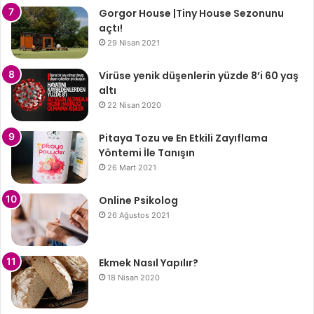
Gorgor House |Tiny House Sezonunu
açtı!
29 Nisan 2021
Virüse yenik düşenlerin yüzde 8’i 60 yaş
altı
22 Nisan 2020
Pitaya Tozu ve En Etkili Zayıflama
Yöntemi İle Tanışın
26 Mart 2021
Online Psikolog
26 Ağustos 2021
Ekmek Nasıl Yapılır?
18 Nisan 2020