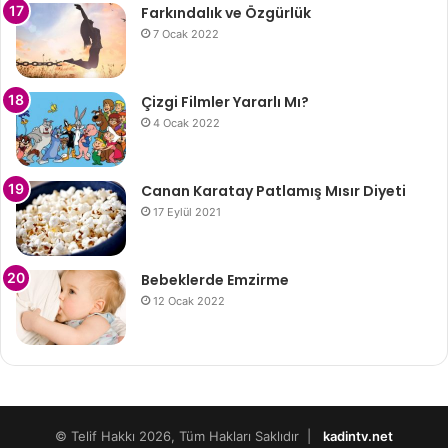
Farkındalık ve Özgürlük
7 Ocak 2022
Çizgi Filmler Yararlı Mı?
4 Ocak 2022
Canan Karatay Patlamış Mısır Diyeti
17 Eylül 2021
Bebeklerde Emzirme
12 Ocak 2022
© Telif Hakkı 2026, Tüm Hakları Saklıdır |
kadintv.net