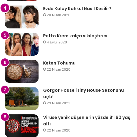
Evde Kolay Kahkül Nasıl Kesilir?
20 Nisan 2020
Petto Krem kalça sıkılaştırıcı
4 Eylül 2020
Keten Tohumu
22 Nisan 2020
Gorgor House |Tiny House Sezonunu
açtı!
29 Nisan 2021
Virüse yenik düşenlerin yüzde 8’i 60 yaş
altı
22 Nisan 2020