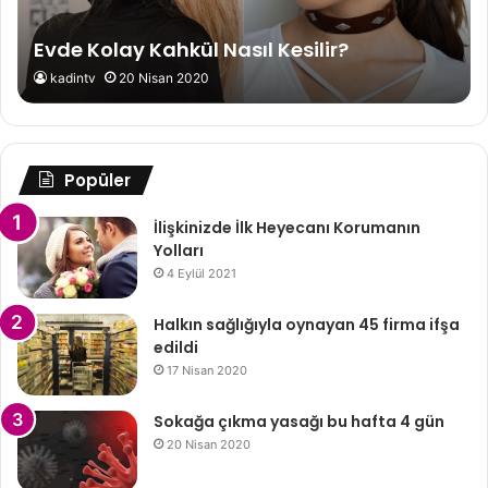
Evde Kolay Kahkül Nasıl Kesilir?
kadintv
20 Nisan 2020
Popüler
İlişkinizde İlk Heyecanı Korumanın
Yolları
4 Eylül 2021
Halkın sağlığıyla oynayan 45 firma ifşa
edildi
17 Nisan 2020
Sokağa çıkma yasağı bu hafta 4 gün
20 Nisan 2020