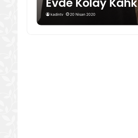
Evde Kolay Kahkü
kadintv
20 Nisan 2020