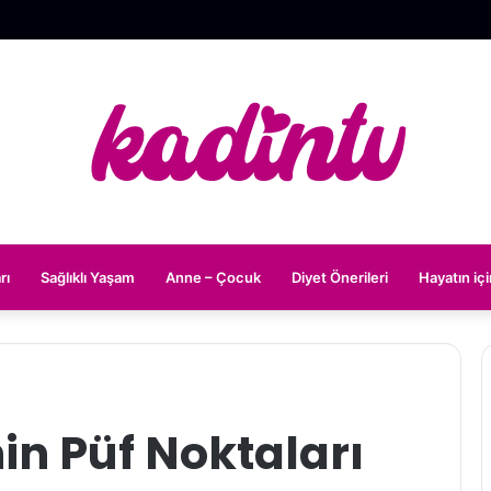
rı
Sağlıklı Yaşam
Anne – Çocuk
Diyet Önerileri
Hayatın iç
n Püf Noktaları