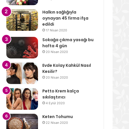
Halkın sağlığıyla
oynayan 45 firma ifşa
edildi
17 Nisan 2020
Sokağa çıkma yasağı bu
hafta 4 gün
20 Nisan 2020
Evde Kolay Kahkül Nasıl
Kesilir?
20 Nisan 2020
Petto Krem kalça
sıkılaştırıcı
4 Eylül 2020
Keten Tohumu
22 Nisan 2020