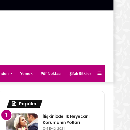
Kenar
inden
Yemek
Püf Noktası
Şifalı Bitkiler
Bölmesi
Popüler
İlişkinizde İlk Heyecanı
Korumanın Yolları
4 Eylül 2021