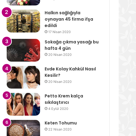
Halkın sağlığıyla
oynayan 45 firma ifşa
edildi
17 Nisan 2020
Sokağa çıkma yasağı bu
hafta 4 gün
20 Nisan 2020
Evde Kolay Kahkül Nasıl
Kesilir?
20 Nisan 2020
Petto Krem kalça
sıkılaştırıcı
4 Eylül 2020
Keten Tohumu
22 Nisan 2020