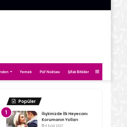
Kenar
inden
Yemek
Püf Noktası
Şifalı Bitkiler
Bölmesi
Popüler
İlişkinizde İlk Heyecanı
Korumanın Yolları
4 Eylül 2021