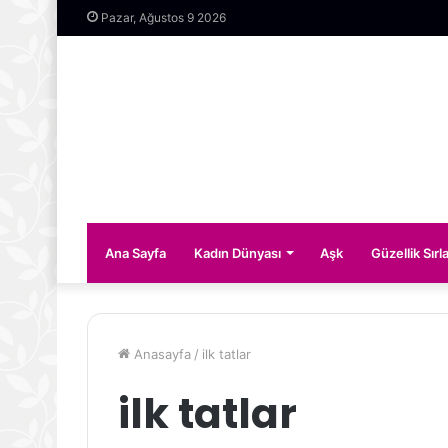
Pazar, Ağustos 9 2026
Ana Sayfa
Kadın Dünyası
Aşk
Güzellik Sırla
Anasayfa
/
ilk tatlar
ilk tatlar