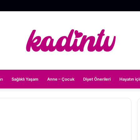
rı
Sağlıklı Yaşam
Anne – Çocuk
Diyet Önerileri
Hayatın iç