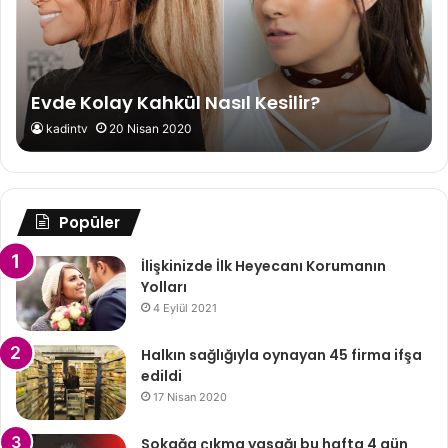
Evde Kolay Kahkül Nasıl Kesilir?
kadintv
20 Nisan 2020
Popüler
İlişkinizde İlk Heyecanı Korumanın
Yolları
4 Eylül 2021
Halkın sağlığıyla oynayan 45 firma ifşa
edildi
17 Nisan 2020
Sokağa çıkma yasağı bu hafta 4 gün