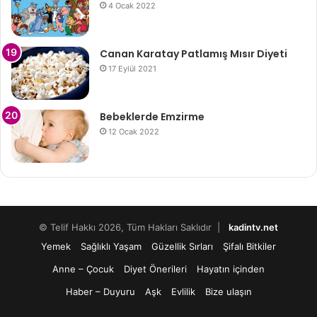
4 Ocak 2022
Canan Karatay Patlamış Mısır Diyeti
17 Eylül 2021
Bebeklerde Emzirme
12 Ocak 2022
© Telif Hakkı 2026, Tüm Hakları Saklıdır |
kadintv.net
Yemek
Sağlıklı Yaşam
Güzellik Sırları
Şifalı Bitkiler
Anne – Çocuk
Diyet Önerileri
Hayatın içinden
Haber – Duyuru
Aşk
Evlilik
Bize ulaşın