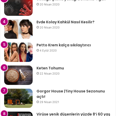
20 Nisan 2020
Evde Kolay Kahkül Nasıl Kesilir?
20 Nisan 2020
Petto Krem kalça sıkılaştırıcı
4 Eylül 2020
Keten Tohumu
22 Nisan 2020
Gorgor House |Tiny House Sezonunu
açtı!
29 Nisan 2021
Virüse yenik düşenlerin yüzde 8’i 60 yaş