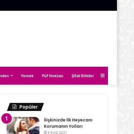
Kenar
inden
Yemek
Püf Noktası
Şifalı Bitkiler
Bölmesi
Popüler
İlişkinizde İlk Heyecanı
Korumanın Yolları
4 Eylül 2021