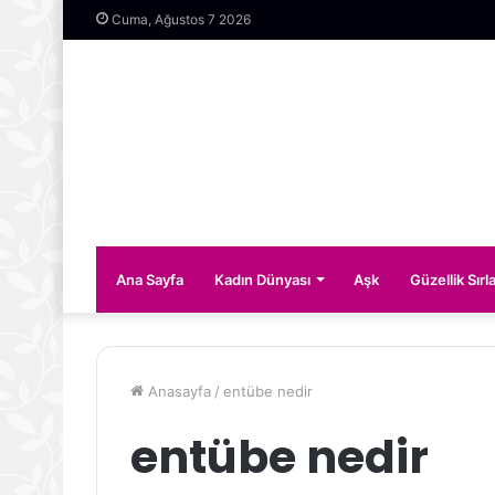
Cuma, Ağustos 7 2026
Ana Sayfa
Kadın Dünyası
Aşk
Güzellik Sırla
Anasayfa
/
entübe nedir
entübe nedir