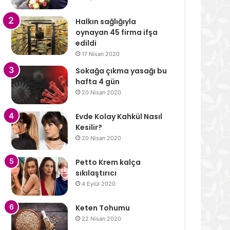
Halkın sağlığıyla
oynayan 45 firma ifşa
edildi
17 Nisan 2020
Sokağa çıkma yasağı bu
hafta 4 gün
20 Nisan 2020
Evde Kolay Kahkül Nasıl
Kesilir?
20 Nisan 2020
Petto Krem kalça
sıkılaştırıcı
4 Eylül 2020
Keten Tohumu
22 Nisan 2020