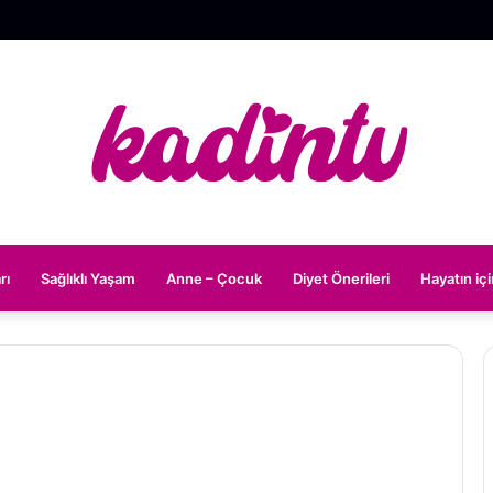
rı
Sağlıklı Yaşam
Anne – Çocuk
Diyet Önerileri
Hayatın iç