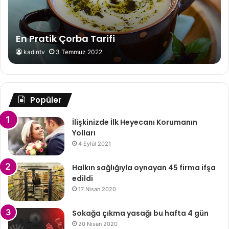
En Pratik Çorba Tarifi
kadintv
3 Temmuz 2022
Popüler
İlişkinizde İlk Heyecanı Korumanın
Yolları
4 Eylül 2021
Halkın sağlığıyla oynayan 45 firma ifşa
edildi
17 Nisan 2020
Sokağa çıkma yasağı bu hafta 4 gün
20 Nisan 2020