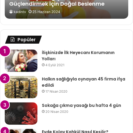
Güçlendirmek İçin Doğal Beslenme
Önerileri
kadintv
25 Haziran 2024
Popüler
İlişkinizde İlk Heyecanı Korumanın
Yolları
4 Eylül 2021
Halkın sağlığıyla oynayan 45 firma ifşa
edildi
17 Nisan 2020
Sokağa çıkma yasağı bu hafta 4 gün
20 Nisan 2020
Evde Kolay Kahkül Nasıl Kesilir?