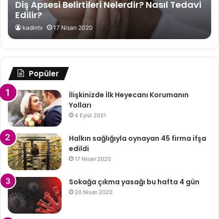
Diş Apsesi Belirtileri Nelerdir? Nasıl Tedavi
Edilir?
kadintv
17 Nisan 2020
Popüler
İlişkinizde İlk Heyecanı Korumanın
Yolları
4 Eylül 2021
Halkın sağlığıyla oynayan 45 firma ifşa
edildi
17 Nisan 2020
Sokağa çıkma yasağı bu hafta 4 gün
20 Nisan 2020