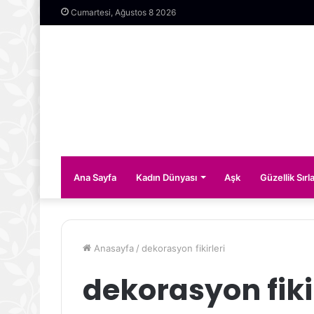
Cumartesi, Ağustos 8 2026
Ana Sayfa
Kadın Dünyası
Aşk
Güzellik Sırla
Anasayfa
/
dekorasyon fikirleri
dekorasyon fiki