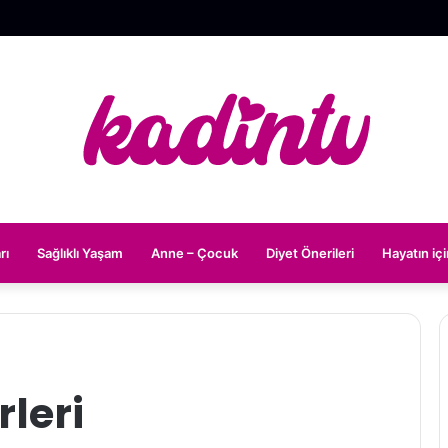
rı
Sağlıklı Yaşam
Anne – Çocuk
Diyet Önerileri
Hayatın iç
rleri