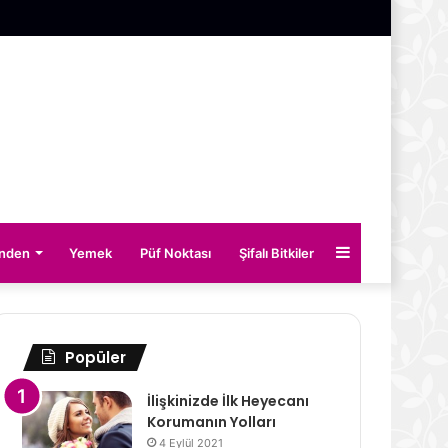
Kenar
inden
Yemek
Püf Noktası
Şifalı Bitkiler
Bölmesi
Popüler
İlişkinizde İlk Heyecanı
Korumanın Yolları
4 Eylül 2021