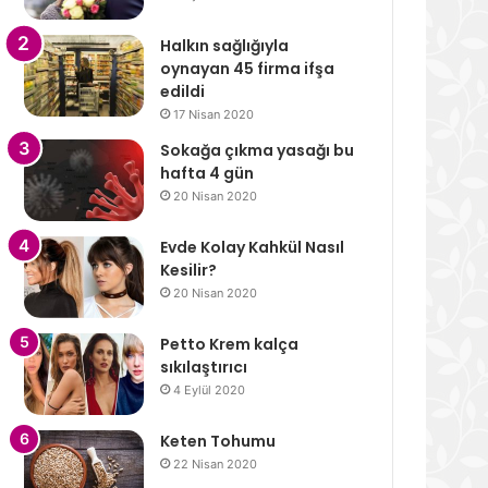
Halkın sağlığıyla
oynayan 45 firma ifşa
edildi
17 Nisan 2020
Sokağa çıkma yasağı bu
hafta 4 gün
20 Nisan 2020
Evde Kolay Kahkül Nasıl
Kesilir?
20 Nisan 2020
Petto Krem kalça
sıkılaştırıcı
4 Eylül 2020
Keten Tohumu
22 Nisan 2020