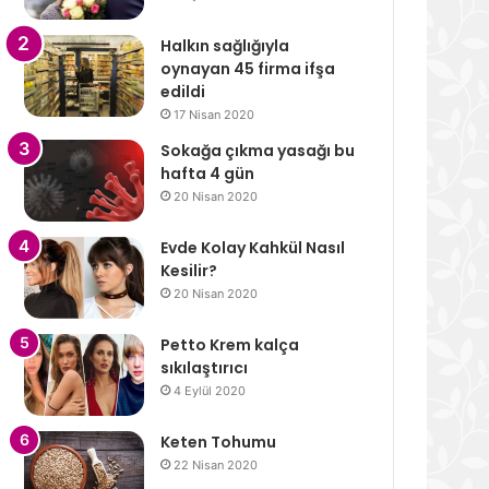
Halkın sağlığıyla
oynayan 45 firma ifşa
edildi
17 Nisan 2020
Sokağa çıkma yasağı bu
hafta 4 gün
20 Nisan 2020
Evde Kolay Kahkül Nasıl
Kesilir?
20 Nisan 2020
Petto Krem kalça
sıkılaştırıcı
4 Eylül 2020
Keten Tohumu
22 Nisan 2020