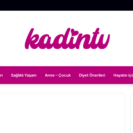
rı
Sağlıklı Yaşam
Anne – Çocuk
Diyet Önerileri
Hayatın iç