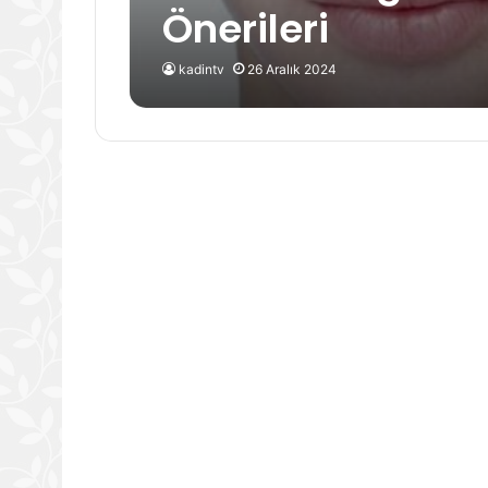
Önerileri
kadintv
26 Aralık 2024