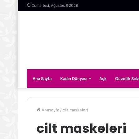
Cumartesi, Ağustos 8 2026
Ana Sayfa
Kadın Dünyası
Aşk
Güzellik Sırla
Anasayfa
/
cilt maskeleri
cilt maskeleri