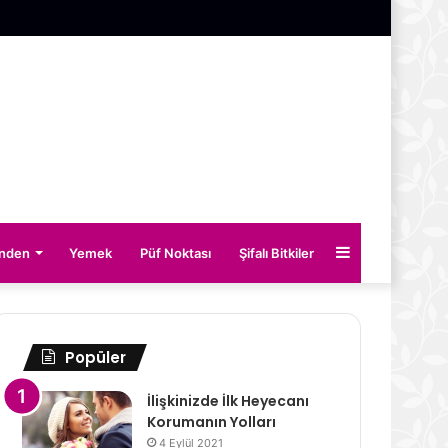
Kenar
inden
Yemek
Püf Noktası
Şifalı Bitkiler
Bölmesi
Popüler
İlişkinizde İlk Heyecanı
Korumanın Yolları
4 Eylül 2021