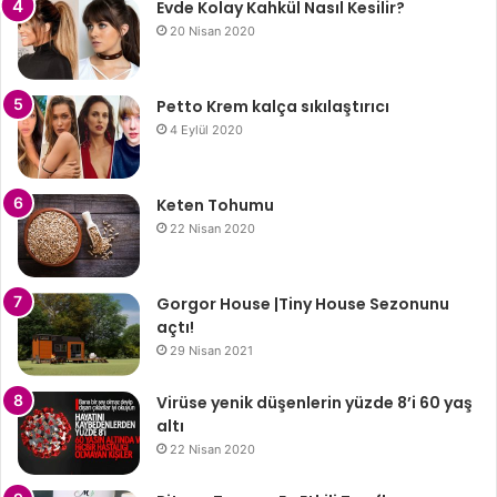
Evde Kolay Kahkül Nasıl Kesilir?
20 Nisan 2020
Petto Krem kalça sıkılaştırıcı
4 Eylül 2020
Keten Tohumu
22 Nisan 2020
Gorgor House |Tiny House Sezonunu
açtı!
29 Nisan 2021
Virüse yenik düşenlerin yüzde 8’i 60 yaş
altı
22 Nisan 2020